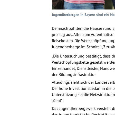
Jugendherbergen in Bayern sind ein Moto
Demnach zählten die Häuser rund 5
pro Tag aus. Allein am Aufenthaltso
Reisekosten. Die Wertschöpfung lag 
Jugendherberge im Schnitt 1,7 zusät
„Die Untersuchung bestätigt, dass d
Wertschöpfungskette gesetzt werden“
Einzelhandel, Dienstleister, Handw
der Bildungsinfrastruktur.
Allerdings sieht sich der Landesve
Der hohe Investitionsbedarf in die 
Unterstützung sei die Netzstruktur 
„fatal“.
Das Jugendherbergswerk versteht die
das junge touristische Gesicht Bayer