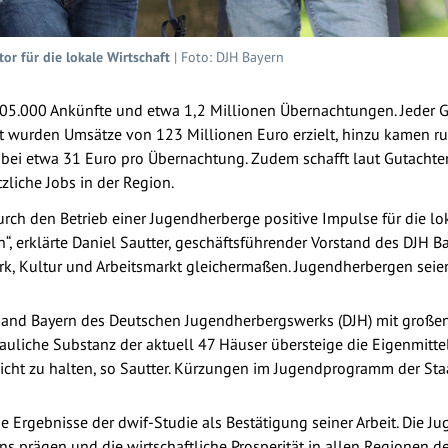
r für die lokale Wirtschaft
| Foto: DJH Bayern
05.000 Ankünfte und etwa 1,2 Millionen Übernachtungen. Jeder G
rt wurden Umsätze von 123 Millionen Euro erzielt, hinzu kamen r
bei etwa 31 Euro pro Übernachtung. Zudem schafft laut Gutachten 
zliche Jobs in der Region.
urch den Betrieb einer Jugendherberge positive Impulse für die l
, erklärte Daniel Sautter, geschäftsführender Vorstand des DJH Ba
erk, Kultur und Arbeitsmarkt gleichermaßen. Jugendherbergen seie
rband Bayern des Deutschen Jugendherbergswerks (DJH) mit großen
bauliche Substanz der aktuell 47 Häuser übersteige die Eigenmittel
nicht zu halten, so Sautter. Kürzungen im Jugendprogramm der Sta
 Ergebnisse der dwif-Studie als Bestätigung seiner Arbeit. Die J
ns prägen und die wirtschaftliche Prosperität in allen Regionen des