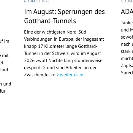
6. AUGUST 2026
5. AUG
Im August: Sperrungen des
ADA
Gotthard-Tunnels
Tanke
und M
Eine der wichtigsten Nord-Süd-
sowoh
Verbindungen in Europa, der insgesamt
uf im
nach u
knapp 17 Kilometer lange Gotthard-
stark 
Tunnel in der Schweiz, wird im August
 mit
macht
2026 zwölf Nächte lang stundenweise
t.
Zapfs
gesperrt. Grund sind Arbeiten an der
lauf
Sprec
Zwischendecke.
weiterlesen
en und
für