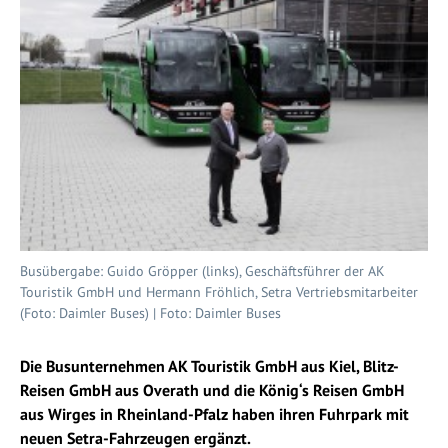
Busübergabe: Guido Gröpper (links), Geschäftsführer der AK
Touristik GmbH und Hermann Fröhlich, Setra Vertriebsmitarbeiter
(Foto: Daimler Buses) | Foto: Daimler Buses
Die Busunternehmen AK Touristik GmbH aus Kiel, Blitz-
Reisen GmbH aus Overath und die König‘s Reisen GmbH
aus Wirges in Rheinland-Pfalz haben ihren Fuhrpark mit
neuen Setra-Fahrzeugen ergänzt.