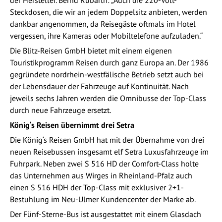
der Hersteller. Bernd Rubarth: „Auch die 220-Volt-
Steckdosen, die wir an jedem Doppelsitz anbieten, werden
dankbar angenommen, da Reisegäste oftmals im Hotel
vergessen, ihre Kameras oder Mobiltelefone aufzuladen.“
Die Blitz-Reisen GmbH bietet mit einem eigenen
Touristikprogramm Reisen durch ganz Europa an. Der 1986
gegründete nordrhein-westfälische Betrieb setzt auch bei
der Lebensdauer der Fahrzeuge auf Kontinuität. Nach
jeweils sechs Jahren werden die Omnibusse der Top-Class
durch neue Fahrzeuge ersetzt.
König‘s Reisen übernimmt drei Setra
Die König‘s Reisen GmbH hat mit der Übernahme von drei
neuen Reisebussen insgesamt elf Setra Luxusfahrzeuge im
Fuhrpark. Neben zwei S 516 HD der Comfort-Class holte
das Unternehmen aus Wirges in Rheinland-Pfalz auch
einen S 516 HDH der Top-Class mit exklusiver 2+1-
Bestuhlung im Neu-Ulmer Kundencenter der Marke ab.
Der Fünf-Sterne-Bus ist ausgestattet mit einem Glasdach