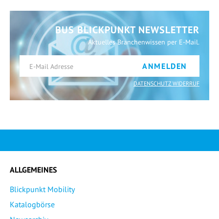
BUS BLICKPUNKT NEWSLETTER
Aktuelles Branchenwissen per E-Mail.
ANMELDEN
DATENSCHUTZ WIDERRUF
ALLGEMEINES
Blickpunkt Mobility
Katalogbörse