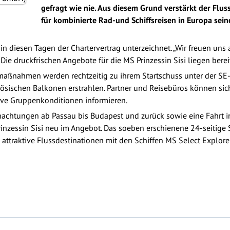
gefragt wie nie. Aus diesem Grund verstärkt der Flu
für kombinierte Rad-und Schiffsreisen in Europa seine
 diesen Tagen der Chartervertrag unterzeichnet. „Wir freuen uns a
Die druckfrischen Angebote für die MS Prinzessin Sisi liegen bereit
ßnahmen werden rechtzeitig zu ihrem Startschuss unter der SE-
sischen Balkonen erstrahlen. Partner und Reisebüros können sich
tive Gruppenkonditionen informieren.
rnachtungen ab Passau bis Budapest und zurück sowie eine Fahrt i
rinzessin Sisi neu im Angebot. Das soeben erschienene 24-seiti
attraktive Flussdestinationen mit den Schiffen MS Select Explorer,