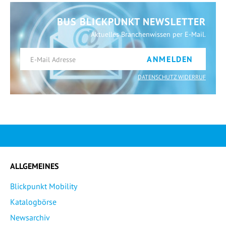
BUS BLICKPUNKT NEWSLETTER
Aktuelles Branchenwissen per E-Mail.
ANMELDEN
DATENSCHUTZ WIDERRUF
ALLGEMEINES
Blickpunkt Mobility
Katalogbörse
Newsarchiv