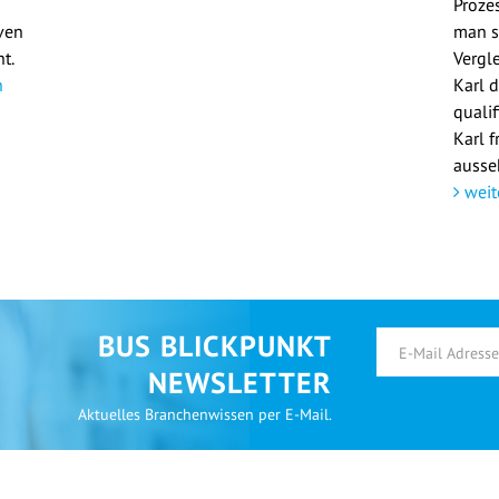
Prozes
ven
man s
t.
Vergl
n
Karl 
qualif
Karl f
ausse
weit
BUS BLICKPUNKT
NEWSLETTER
Aktuelles Branchenwissen per E-Mail.