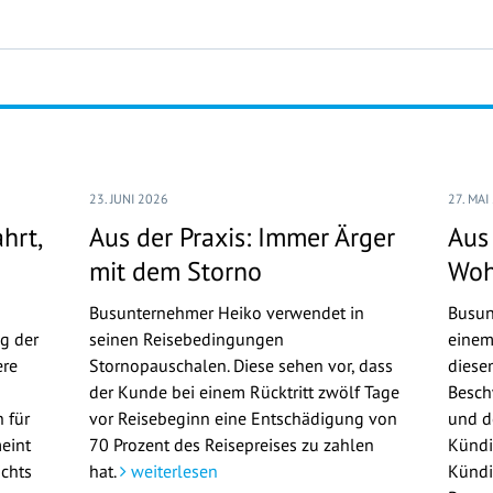
23. JUNI 2026
27. MAI
hrt,
Aus der Praxis: Immer Ärger
Aus 
mit dem Storno
Woh
Busunternehmer Heiko verwendet in
Busun
g der
seinen Reisebedingungen
einem
ere
Stornopauschalen. Diese sehen vor, dass
diese
der Kunde bei einem Rücktritt zwölf Tage
Besch
 für
vor Reisebeginn eine Entschädigung von
und d
meint
70 Prozent des Reisepreises zu zahlen
Kündi
ichts
hat.
weiterlesen
Kündi