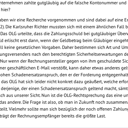
ternehmen zahlte gutgläubig auf die falsche Kontonummer und d
 hier?
ben wir eine Recherche vorgenommen und sind dabei auf eine E
. Die Karlsruher Richter mussten sich mit einem ähnlichen Fall b
. Das OLG urteilte, dass die Zahlungsschuld bei gutgläubiger Übe
d erlischt erst dann, wenn der Geldbetrag beim Gläubiger eingeh
ell keine gesetzlichen Vorgaben. Daher bestimmen sich Art und Um
ungsversenders nach den berechtigten Sicherheitserwartungen d
. Nur wenn der Rechnungsersteller gegen von ihm geschuldete Si
 geschäftlichen E-Mail verstößt, kann daher etwas anderes gelte
hen Schadenersatzanspruch, den er der Forderung entgegenhalt
das OLG hat sich leider nicht konkret dazu geäußert, welche erf
ss derjenige, der einen Schadenersatzanspruch geltend macht, säm
ch aus unserer Sicht. Nun ist die OLG-Rechtsprechung das eine un
s andere. Die Frage ist also, ob man in Zukunft noch zusammena
eilt. Vielmehr sollte man sich bezüglich der noch offenen Zahlu
 trägt der Rechnungsempfänger bereits die größte Last.