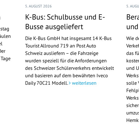
5. AUGUST 2026
5. AUG
n
K-Bus: Schulbusse und E-
Ber
Busse ausgeliefert
und
nstag
äulen
Die K-Bus GmbH hat insgesamt 14 K-Bus
Wie d
el
Tourist Allround 719 an Post Auto
Verke
Der
Schweiz ausliefern – die Fahrzeige
das f
n Tage
wurden speziell für die Anforderungen
koste
n
des Schweizer Schülerverkehrs entwickelt
und U
und basieren auf dem bewährten Iveco
Werks
Daily 70C21 Modell.
weiterlesen
solle
Fehlp
Werkst
siche
umzus
Hemk