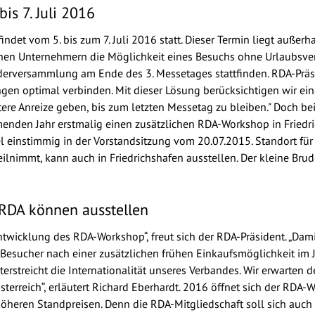
is 7. Juli 2016
ndet vom 5. bis zum 7. Juli 2016 statt. Dieser Termin liegt auße
hen Unternehmern die Möglichkeit eines Besuchs ohne Urlaubsver
derversammlung am Ende des 3. Messetages stattfinden. RDA-Präsi
gen optimal verbinden. Mit dieser Lösung berücksichtigen wir eine
tere Anreize geben, bis zum letzten Messetag zu bleiben." Doch be
menden Jahr erstmalig einen zusätzlichen RDA-Workshop in Friedr
el einstimmig in der Vorstandsitzung vom 20.07.2015. Standort für 
lnimmt, kann auch in Friedrichshafen ausstellen. Der kleine Bruder
 RDA können ausstellen
tentwicklung des RDA-Workshop“, freut sich der RDA-Präsident. „D
Besucher nach einer zusätzlichen frühen Einkaufsmöglichkeit im 
terstreicht die Internationalität unseres Verbandes. Wir erwarten
terreich“, erläutert Richard Eberhardt. 2016 öffnet sich der RDA
u höheren Standpreisen. Denn die RDA-Mitgliedschaft soll sich auch