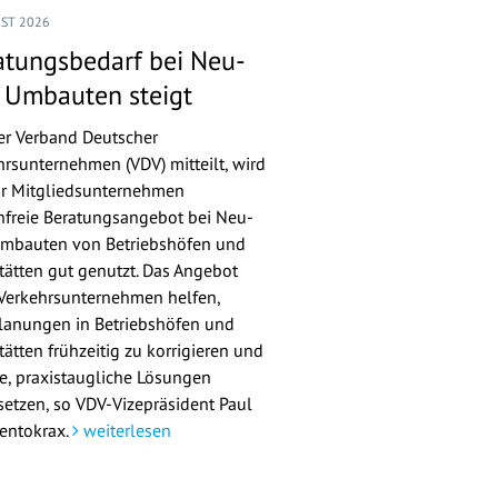
UST 2026
atungsbedarf bei Neu-
 Umbauten steigt
er Verband Deutscher
hrsunternehmen (VDV) mitteilt, wird
ür Mitgliedsunternehmen
nfreie Beratungsangebot bei Neu-
mbauten von Betriebshöfen und
tätten gut genutzt. Das Angebot
 Verkehrsunternehmen helfen,
lanungen in Betriebshöfen und
ätten frühzeitig zu korrigieren und
re, praxistaugliche Lösungen
etzen, so VDV-Vizepräsident Paul
entokrax.
weiterlesen