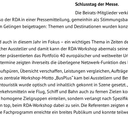
Schlusstag der Messe.
Die Beirats-Mitglieder ver
so der RDA in einer Pressemitteilung, gemeinhin als Stimmungsbar
m Gelingen beigetragen: Themen und Destinationen wurden konzen
 auch in diesem Jahr im Fokus – ein wichtiges Thema in Zeiten d
eicher Aussteller und damit kann der RDA-Workshop abermals seine
r präsentierten das Portfolio 40 europäischer und weltweiter Ur
ntermine zeigten ihrerseits die überlegene Netzwerk-Funktion de
fspüren, Übersicht verschaffen, Leistungen vergleichen, Aufträge
s zentrale Workshop-Motto „BusPlus“ kam bei Ausstellern und Bes
ouristik wurde optisch und inhaltlich gekonnt in Szene gesetzt. „
rkehrsmitteln wie Flug, Schiff und Bahn auch zu fernen Zielen k
in homogene Zielgruppen einteilen, sondern verlangt nach Spezifik
on top, beim RDA-Workshop dabei zu sein. Die Referenten zeigten
e Fachprogramm erreichte ein breites Publikum und konnte teilwei