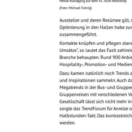
Messe-Rundgang auf dem 41. RDA-Workshop
(Foto: Michael Fahrig)
Aussteller und deren Resümee gilt, 
Optimierung in den Hallen habe zu
zusammengeführt.
Kontakte knüpfen und pflegen stand
Umsätze“, so lautet das Fazit zahlr
Branche behaupten. Rund 900 Anbiete
Hospitality-, Promotion- und Medie
Dazu kamen natürlich noch Trends au
und Inspirationen sammeln. Auch da
Megatrends in der Bus- und Gruppent
Gruppenreisen mit verschiedenen Ve
Gesellschaft lässt sich nicht mehr 
sorgte das TrendForum für Anreize 
Halbstunden-Takt. Das kontrastreich
werden.