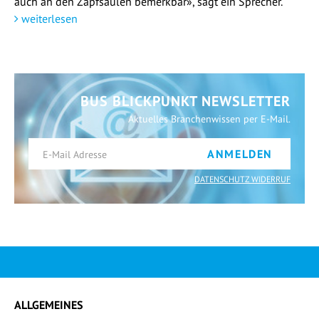
auch an den Zapfsäulen bemerkbar», sagt ein Sprecher.
weiterlesen
BUS BLICKPUNKT NEWSLETTER
Aktuelles Branchenwissen per E-Mail.
ANMELDEN
DATENSCHUTZ WIDERRUF
ALLGEMEINES