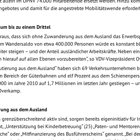
 allein im ÖPNV 74.000 Mitarbeitende ersetzt werden. Hinzu kom
ebotes und damit für die angestrebte Mobilitätswende erforderl
 um bis zu einem Drittel
oraus, dass sich ohne Zuwanderung aus dem Ausland das Erwerb
inem Wandersaldo von etwa 400.000 Personen würde es konstant ble
iter steigen – und der Anteil ausländicher Arbeitskräfte. Neben e
ch hierauf auf allen Ebenen vorzubereiten“, so VDV-Vizepräsident 
utierung aus dem Ausland“ haben sich 69 Verkehrsunternehmen be
m Bereich der Güterbahnen und elf Prozent aus dem Schienenperso
000 im Jahre 2010 auf 1,7 Millionen im letzten Jahr gestiegen – un
 Overkamp.
erung aus dem Ausland
 grenzüberschreitend aktiv sind, sorgen bereits eigeninitiativ f
t, „Unterstützung bei Kinderbetreuung“ (25) „Paten- und Mentor
he“ oder „Mitfinanzierung des Busführerscheins“ genannt. „Bei d