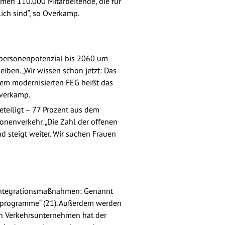
men 110.000 Mitarbeitende, die für
ich sind“, so Overkamp.
spersonenpotenzial bis 2060 um
iben. „Wir wissen schon jetzt: Das
inem modernisierten FEG heißt das
Overkamp.
teiligt – 77 Prozent aus dem
nenverkehr. „Die Zahl der offenen
d steigt weiter. Wir suchen Frauen
ür Integrationsmaßnahmen: Genannt
enprogramme“ (21). Außerdem werden
en Verkehrsunternehmen hat der