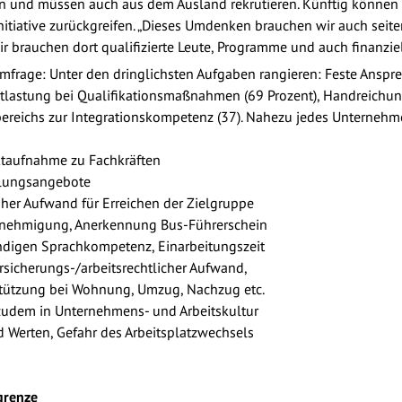
len und müssen auch aus dem Ausland rekrutieren. Künftig können
itiative zurückgreifen. „Dieses Umdenken brauchen wir auch seiten
 brauchen dort qualifizierte Leute, Programme und auch finanziel
frage: Unter den dringlichsten Aufgaben rangieren: Feste Anspr
ntlastung bei Qualifikationsmaßnahmen (69 Prozent), Handreichun
ereichs zur Integrationskompetenz (37). Nahezu jedes Unternehm
taufnahme zu Fachkräften
tlungsangebote
er Aufwand für Erreichen der Zielgruppe
enehmigung, Anerkennung Bus-Führerschein
ndigen Sprachkompetenz, Einarbeitungszeit
rsicherungs-/arbeitsrechtlicher Aufwand,
stützung bei Wohnung, Umzug, Nachzug etc.
 zudem in Unternehmens- und Arbeitskultur
nd Werten, Gefahr des Arbeitsplatzwechsels
grenze