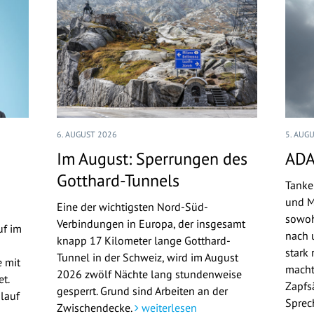
6. AUGUST 2026
5. AUG
Im August: Sperrungen des
ADA
Gotthard-Tunnels
Tanke
und M
Eine der wichtigsten Nord-Süd-
sowoh
Verbindungen in Europa, der insgesamt
uf im
nach u
knapp 17 Kilometer lange Gotthard-
stark 
Tunnel in der Schweiz, wird im August
 mit
macht
2026 zwölf Nächte lang stundenweise
t.
Zapfs
gesperrt. Grund sind Arbeiten an der
lauf
Sprec
Zwischendecke.
weiterlesen