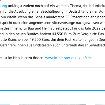
gung
unlängst zudem noch auf ein weiteres Thema, das bei Arbeiter
en für die Ausübung einer Beschäftigung in Deutschland einen Aufe
el nur erteilt, wenn das Gehalt mindestens 55 Prozent der jährlic
spricht oder eine angemessene Altersvorsorge nachgewiesen wird
m des Innern, für Bau und Heimat festgelegt. Für das Jahr 2022 b
nd in den neuen Bundesländern 44.550 Euro. Zum Vergleich: Das 
er alle Branchen bei 49.200 Euro. Um dem Fachkräftemangel in D
Busfahrer/-innen aus Drittstaaten auch unterhalb dieser Gehaltssch
ve ist im Netz hier zu finden:
www.in-dir-steckt-zukunft.de