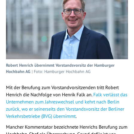
Robert Henrich übernimmt Vorstandsvorsitz der Hamburger
Hochbahn AG
| Foto: Hamburger Hochbahn AG
Mit der Berufung zum Vorstandvorsitzenden tritt Robert
Henrich die Nachfolge von Henrik Falk an.
Falk verlässt das
Unternehmen zum Jahreswechsel und kehrt nach Berlin
zurück, wo er seinerseits den Vorstandsvorsitz der Berliner
Verkehrsbetriebe (BVG) übernimmt
.
Mancher Kommentator bezeichnete Henrichs Berufung zum
Hochbahn-Chef als Überraschung, Grund dafür ist vor