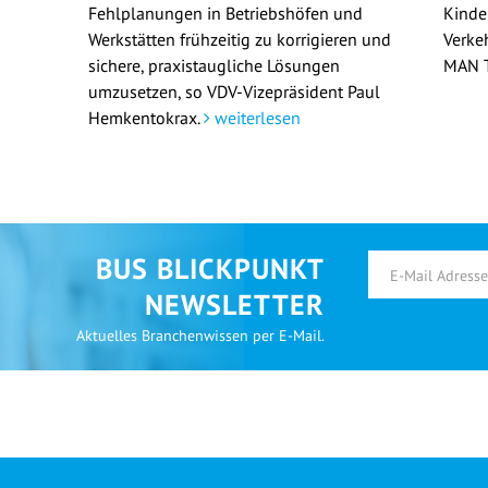
Fehlplanungen in Betriebshöfen und
Kinde
Werkstätten frühzeitig zu korrigieren und
Verke
sichere, praxistaugliche Lösungen
MAN T
umzusetzen, so VDV-Vizepräsident Paul
Hemkentokrax.
weiterlesen
BUS BLICKPUNKT
NEWSLETTER
Aktuelles Branchenwissen per E-Mail.