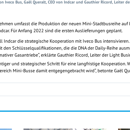
on Iveco Bus, Gaël Queralt, CEO von Indcar und Gauthier Ricord, Leiter de
ehmen umfasst die Produktion der neuen Mini-Stadtbusreihe auf B
dcar. Für Anfang 2022 sind die ersten Auslieferungen geplant.
l Indcar die strategische Kooperation mit Iveco Bus intensiviere
it den Schlüsselqualifikationen, die die DNA der Daily-Reihe ausm
tiver Gasantriebe“, erklärte Gauthier Ricord, Leiter der Light Busi
htiger und strategischer Schritt für eine langfristige Kooperation. 
reich Mini-Busse damit entgegengebracht wird“, betonte Gaël Que