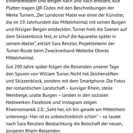
Ehrenbreitstein und Bingen nach und nach entsteht. Alle
Platten tragen QR-Codes mit den Beschreibungen der
Werke Turners. „Der Londoner Maler war einer der Künstler,
die im 19. Jahrhundert das Mittelrheintal mit seinen Burgen
und felsigen Bergen entdeckten. Turner hielt die Szenen auf
dem Skizzenblock fest, er schuf die Aquarelle später in
seinem Atelier“, erklärt Sara Renzler, Projektleiterin der
Turner-Route beim Zweckverband Welterbe Oberes
Mittelrheintal.
Gut 200 Jahre später folgen die Reisenden unserer Tage
den Spuren von William Turner. Nicht mit Zeichenstiften
und Skizzenblock, sondern mit dem Smartphone. Die Fotos
der romantischen Landschaft – kurviger Rhein, steile
Weinberge, uralte Burgen – landen in den sozialen
Netzwerken. Facebook und Instagram zeigen
Rheinromantik 2.0: „Seht her, ich bin gerade am Mittelrhein
unterwegs: Hier ist es unbeschreiblich schön“ – so lautet
nach Sara Renzlers Beobachtung die Botschaft der neuen,
jüngeren Rhein-Reisenden.