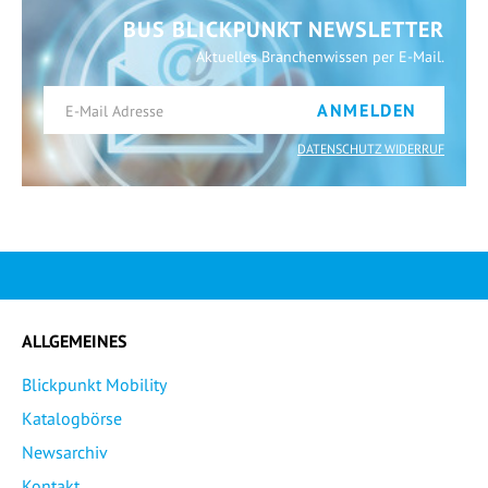
BUS BLICKPUNKT NEWSLETTER
Aktuelles Branchenwissen per E-Mail.
ANMELDEN
DATENSCHUTZ WIDERRUF
ALLGEMEINES
Blickpunkt Mobility
Katalogbörse
Newsarchiv
Kontakt