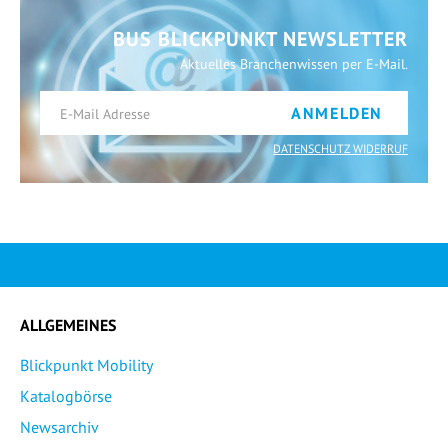
BUS BLICKPUNKT NEWSLETTER
Aktuelles Branchenwissen per E-Mail.
ANMELDEN
DATENSCHUTZ WIDERRUF
ALLGEMEINES
Blickpunkt Mobility
Katalogbörse
Newsarchiv