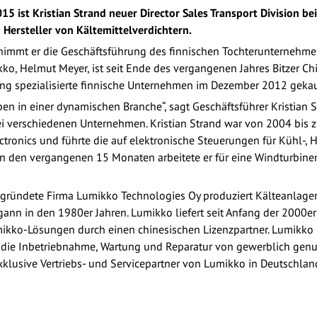
015 ist Kristian Strand neuer Director Sales Transport Division b
Hersteller von Kältemittelverdichtern.
nimmt er die Geschäftsführung des finnischen Tochterunternehme
ko, Helmut Meyer, ist seit Ende des vergangenen Jahres Bitzer Chie
lung spezialisierte finnische Unternehmen im Dezember 2012 gekau
en in einer dynamischen Branche“, sagt Geschäftsführer Kristian S
i verschiedenen Unternehmen. Kristian Strand war von 2004 bis z
ronics und führte die auf elektronische Steuerungen für Kühl-, 
 In den vergangenen 15 Monaten arbeitete er für eine Windturbine
egründete Firma Lumikko Technologies Oy produziert Kälteanlagen
nn in den 1980er Jahren. Lumikko liefert seit Anfang der 2000er
mikko-Lösungen durch einen chinesischen Lizenzpartner. Lumikko 
r die Inbetriebnahme, Wartung und Reparatur von gewerblich gen
xklusive Vertriebs- und Servicepartner von Lumikko in Deutschlan