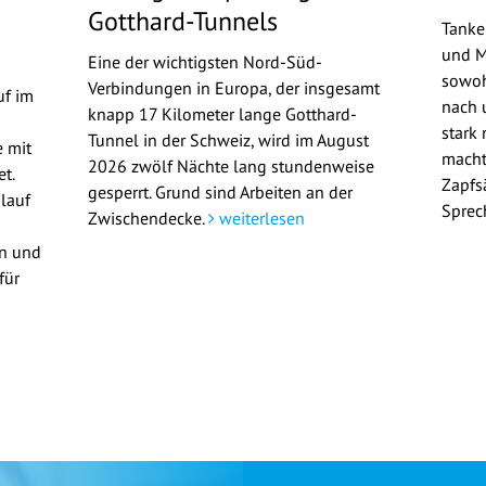
Gotthard-Tunnels
Tanke
und M
Eine der wichtigsten Nord-Süd-
sowoh
Verbindungen in Europa, der insgesamt
uf im
nach u
knapp 17 Kilometer lange Gotthard-
stark 
Tunnel in der Schweiz, wird im August
 mit
macht
2026 zwölf Nächte lang stundenweise
t.
Zapfs
gesperrt. Grund sind Arbeiten an der
lauf
Sprec
Zwischendecke.
weiterlesen
en und
für