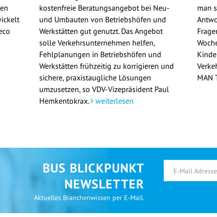
gen
kostenfreie Beratungsangebot bei Neu-
man si
ickelt
und Umbauten von Betriebshöfen und
Antwo
eco
Werkstätten gut genutzt. Das Angebot
Frage
solle Verkehrsunternehmen helfen,
Woche
Fehlplanungen in Betriebshöfen und
Kinde
Werkstätten frühzeitig zu korrigieren und
Verke
sichere, praxistaugliche Lösungen
MAN T
umzusetzen, so VDV-Vizepräsident Paul
Hemkentokrax.
weiterlesen
BUS BLICKPUNKT
NEWSLETTER
Aktuelles Branchenwissen per E-Mail.