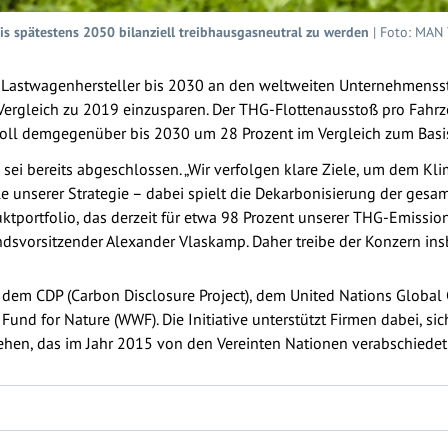
bis spätestens 2050 bilanziell treibhausgasneutral zu werden
| Foto: MAN
nd Lastwagenhersteller bis 2030 an den weltweiten Unternehmenss
Vergleich zu 2019 einzusparen. Der THG-Flottenausstoß pro Fahr
soll demgegenüber bis 2030 um 28 Prozent im Vergleich zum Basi
i sei bereits abgeschlossen. „Wir verfolgen klare Ziele, um dem 
ule unserer Strategie – dabei spielt die Dekarbonisierung der ges
ktportfolio, das derzeit für etwa 98 Prozent unserer THG-Emission
dsvorsitzender Alexander Vlaskamp. Daher treibe der Konzern insb
en dem CDP (Carbon Disclosure Project), dem United Nations Globa
und for Nature (WWF). Die Initiative unterstützt Firmen dabei, sic
hen, das im Jahr 2015 von den Vereinten Nationen verabschiedet