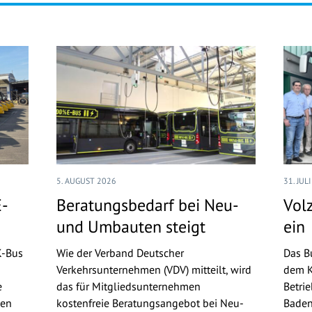
5. AUGUST 2026
31. JUL
E-
Beratungsbedarf bei Neu-
Volz
und Umbauten steigt
ein
K-Bus
Wie der Verband Deutscher
Das B
Verkehrsunternehmen (VDV) mitteilt, wird
dem K
e
das für Mitgliedsunternehmen
Betri
gen
kostenfreie Beratungsangebot bei Neu-
Baden