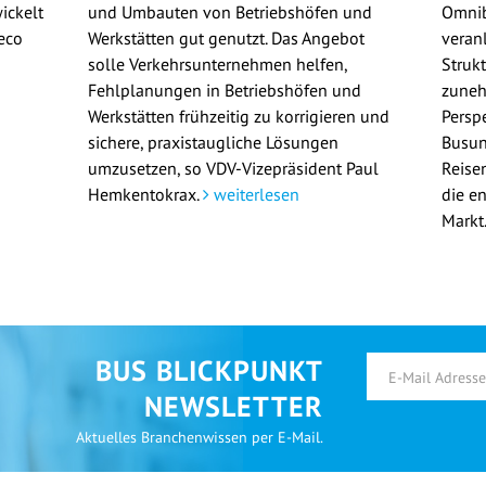
ickelt
und Umbauten von Betriebshöfen und
Omni
eco
Werkstätten gut genutzt. Das Angebot
veran
solle Verkehrsunternehmen helfen,
Struk
Fehlplanungen in Betriebshöfen und
zuneh
Werkstätten frühzeitig zu korrigieren und
Persp
sichere, praxistaugliche Lösungen
Busun
umzusetzen, so VDV-Vizepräsident Paul
Reisen
Hemkentokrax.
weiterlesen
die e
Markt
BUS BLICKPUNKT
NEWSLETTER
Aktuelles Branchenwissen per E-Mail.