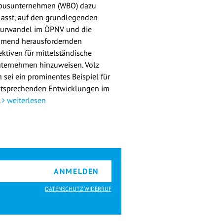
busunternehmen (WBO) dazu
lasst, auf den grundlegenden
turwandel im ÖPNV und die
mend herausfordernden
ektiven für mittelständische
ternehmen hinzuweisen. Volz
 sei ein prominentes Beispiel für
ntsprechenden Entwicklungen im
.
weiterlesen
ANMELDEN
DATENSCHUTZ WIDERRUF