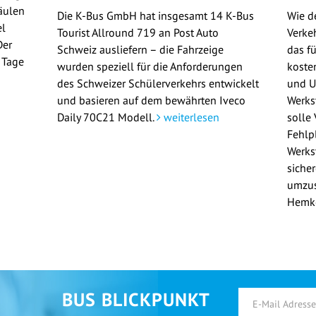
äulen
Die K-Bus GmbH hat insgesamt 14 K-Bus
Wie d
el
Tourist Allround 719 an Post Auto
Verke
Der
Schweiz ausliefern – die Fahrzeige
das f
n Tage
wurden speziell für die Anforderungen
koste
n
des Schweizer Schülerverkehrs entwickelt
und U
und basieren auf dem bewährten Iveco
Werks
Daily 70C21 Modell.
weiterlesen
solle
Fehlp
Werkst
siche
umzus
Hemk
BUS BLICKPUNKT