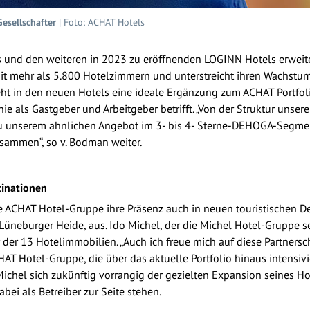
esellschafter
| Foto: ACHAT Hotels
s und den weiteren in 2023 zu eröffnenden LOGINN Hotels erweit
mit mehr als 5.800 Hotelzimmern und unterstreicht ihren Wachstu
ieht in den neuen Hotels eine ideale Ergänzung zum ACHAT Portfol
ie als Gastgeber und Arbeitgeber betrifft. „Von der Struktur uns
zu unserem ähnlichen Angebot im 3- bis 4- Sterne-DEHOGA-Segme
usammen“, so v. Bodman weiter.
tinationen
e ACHAT Hotel-Gruppe ihre Präsenz auch in neuen touristischen De
 Lüneburger Heide, aus. Ido Michel, der die Michel Hotel-Gruppe s
 der 13 Hotelimmobilien. „Auch ich freue mich auf diese Partners
T Hotel-Gruppe, die über das aktuelle Portfolio hinaus intensivier
Michel sich zukünftig vorrangig der gezielten Expansion seines H
ei als Betreiber zur Seite stehen.