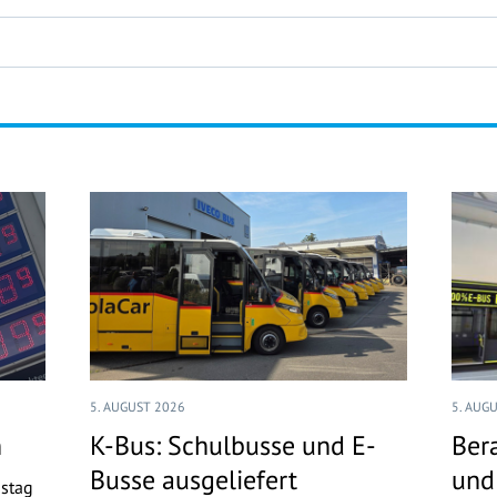
5. AUGUST 2026
5. AUG
n
K-Bus: Schulbusse und E-
Ber
Busse ausgeliefert
und
nstag