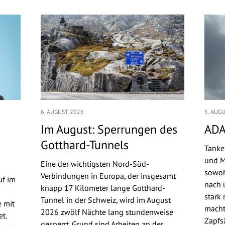
6. AUGUST 2026
5. AUG
Im August: Sperrungen des
ADA
Gotthard-Tunnels
Tanke
und M
Eine der wichtigsten Nord-Süd-
sowoh
Verbindungen in Europa, der insgesamt
uf im
nach u
knapp 17 Kilometer lange Gotthard-
stark 
Tunnel in der Schweiz, wird im August
 mit
macht
2026 zwölf Nächte lang stundenweise
t.
Zapfs
gesperrt. Grund sind Arbeiten an der