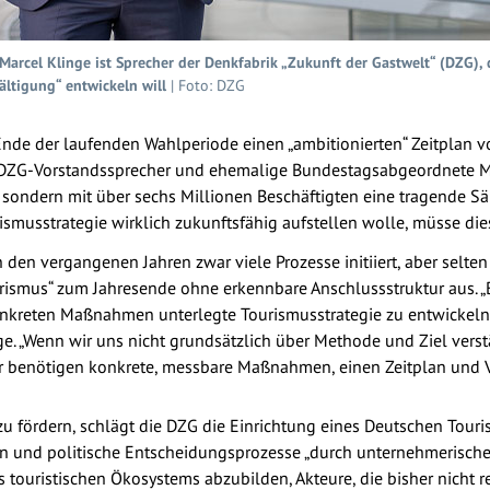
rcel Klinge ist Sprecher der Denkfabrik „Zukunft der Gastwelt“ (DZG), 
ltigung“ entwickeln will
| Foto: DZG
Ende der laufenden Wahlperiode einen „ambitionierten“ Zeitplan 
 DZG-Vorstandssprecher und ehemalige Bundestagsabgeordnete Mar
sondern mit über sechs Millionen Beschäftigten eine tragende Säul
ismusstrategie wirklich zukunftsfähig aufstellen wolle, müsse die
in den vergangenen Jahren zwar viele Prozesse initiiert, aber selt
rismus“ zum Jahresende ohne erkennbare Anschlussstruktur aus. „B
nkreten Maßnahmen unterlegte Tourismusstrategie zu entwickeln,
inge. „Wenn wir uns nicht grundsätzlich über Methode und Ziel ver
r benötigen konkrete, messbare Maßnahmen, einen Zeitplan und Ve
u fördern, schlägt die DZG die Einrichtung eines Deutschen Tourism
n und politische Entscheidungsprozesse „durch unternehmerische
des touristischen Ökosystems abzubilden, Akteure, die bisher nicht r