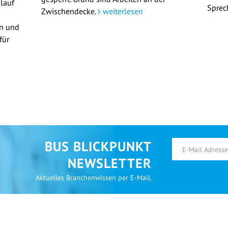
lauf
Sprec
Zwischendecke.
weiterlesen
en und
für
BUS BLICKPUNKT
NEWSLETTER
Aktuelles Branchenwissen per E-Mail.