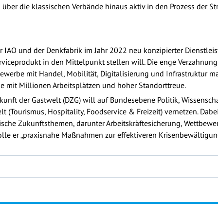
über die klassischen Verbände hinaus aktiv in den Prozess der S
er IAO und der Denkfabrik im Jahr 2022 neu konzipierter Dienstleis
viceprodukt in den Mittelpunkt stellen will. Die enge Verzahnun
ewerbe mit Handel, Mobilität, Digitalisierung und Infrastruktur m
e mit Millionen Arbeitsplätzen und hoher Standorttreue.
nft der Gastwelt (DZG) will auf Bundesebene Politik, Wissenschaf
 (Tourismus, Hospitality, Foodservice & Freizeit) vernetzen. Dab
gische Zukunftsthemen, darunter Arbeitskräftesicherung, Wettbewer
olle er „praxisnahe Maßnahmen zur effektiveren Krisenbewältigun