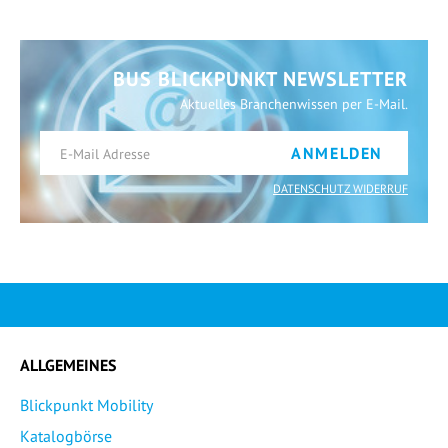
BUS BLICKPUNKT NEWSLETTER
Aktuelles Branchenwissen per E-Mail.
ANMELDEN
DATENSCHUTZ WIDERRUF
ALLGEMEINES
Blickpunkt Mobility
Katalogbörse