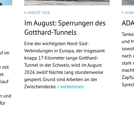
6. AUGUST 2026
5. AUG
Im August: Sperrungen des
ADA
Gotthard-Tunnels
Tanke
und M
Eine der wichtigsten Nord-Süd-
sowoh
Verbindungen in Europa, der insgesamt
uf im
nach u
knapp 17 Kilometer lange Gotthard-
stark 
Tunnel in der Schweiz, wird im August
 mit
macht
2026 zwölf Nächte lang stundenweise
t.
Zapfs
gesperrt. Grund sind Arbeiten an der
lauf
Sprec
Zwischendecke.
weiterlesen
en und
für