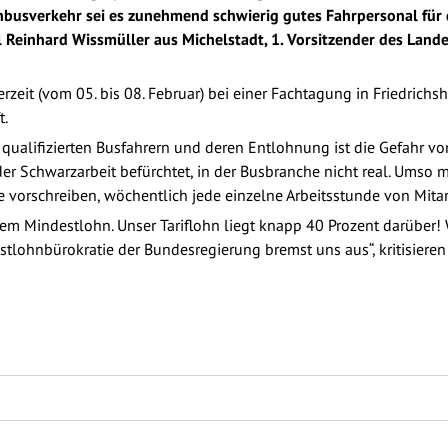
nbusverkehr sei es zunehmend schwierig gutes Fahrpersonal fü
l Reinhard Wissmüller aus Michelstadt, 1. Vorsitzender des Land
zeit (vom 05. bis 08. Februar) bei einer Fachtagung in Friedrich
t.
 qualifizierten Busfahrern und deren Entlohnung ist die Gefahr 
er Schwarzarbeit befürchtet, in der Busbranche nicht real. Umso 
vorschreiben, wöchentlich jede einzelne Arbeitsstunde von Mita
dem Mindestlohn. Unser Tariflohn liegt knapp 40 Prozent darüber!
tlohnbürokratie der Bundesregierung bremst uns aus“, kritisiere