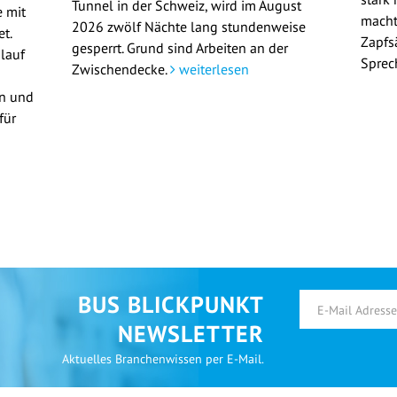
Tunnel in der Schweiz, wird im August
 mit
macht
2026 zwölf Nächte lang stundenweise
t.
Zapfs
gesperrt. Grund sind Arbeiten an der
lauf
Sprec
Zwischendecke.
weiterlesen
en und
für
BUS BLICKPUNKT
NEWSLETTER
Aktuelles Branchenwissen per E-Mail.