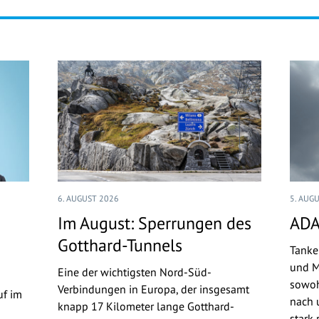
6. AUGUST 2026
5. AUG
Im August: Sperrungen des
ADA
Gotthard-Tunnels
Tanke
und M
Eine der wichtigsten Nord-Süd-
sowoh
Verbindungen in Europa, der insgesamt
uf im
nach u
knapp 17 Kilometer lange Gotthard-
stark 