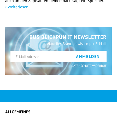
auch an den Zapfsäulen bemerkbar», sagt ein Sprecher.
weiterlesen
BUS BLICKPUNKT NEWSLETTER
Aktuelles Branchenwissen per E-Mail.
ANMELDEN
DATENSCHUTZ WIDERRUF
ALLGEMEINES