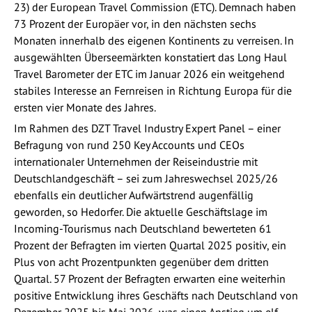
23) der European Travel Commission (ETC). Demnach haben
73 Prozent der Europäer vor, in den nächsten sechs
Monaten innerhalb des eigenen Kontinents zu verreisen. In
ausgewählten Überseemärkten konstatiert das Long Haul
Travel Barometer der ETC im Januar 2026 ein weitgehend
stabiles Interesse an Fernreisen in Richtung Europa für die
ersten vier Monate des Jahres.
Im Rahmen des DZT Travel Industry Expert Panel – einer
Befragung von rund 250 Key Accounts und CEOs
internationaler Unternehmen der Reiseindustrie mit
Deutschlandgeschäft – sei zum Jahreswechsel 2025/26
ebenfalls ein deutlicher Aufwärtstrend augenfällig
geworden, so Hedorfer. Die aktuelle Geschäftslage im
Incoming-Tourismus nach Deutschland bewerteten 61
Prozent der Befragten im vierten Quartal 2025 positiv, ein
Plus von acht Prozentpunkten gegenüber dem dritten
Quartal. 57 Prozent der Befragten erwarten eine weiterhin
positive Entwicklung ihres Geschäfts nach Deutschland von
Dezember 2025 bis Mai 2026, was einen Anstieg um elf