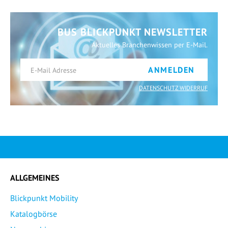
BUS BLICKPUNKT NEWSLETTER
Aktuelles Branchenwissen per E-Mail.
ANMELDEN
DATENSCHUTZ WIDERRUF
ALLGEMEINES
Blickpunkt Mobility
Katalogbörse