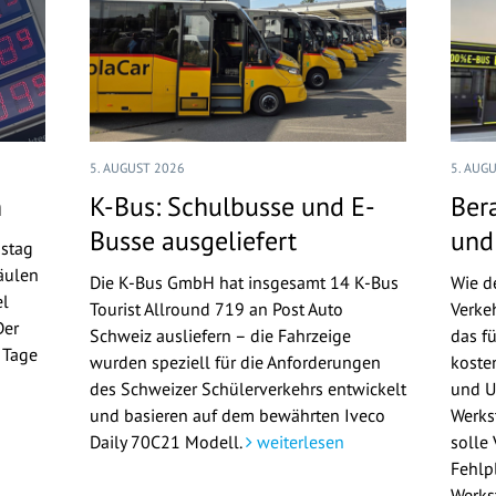
5. AUGUST 2026
5. AUG
n
K-Bus: Schulbusse und E-
Ber
Busse ausgeliefert
und
nstag
äulen
Die K-Bus GmbH hat insgesamt 14 K-Bus
Wie d
el
Tourist Allround 719 an Post Auto
Verke
Der
Schweiz ausliefern – die Fahrzeige
das f
n Tage
wurden speziell für die Anforderungen
koste
n
des Schweizer Schülerverkehrs entwickelt
und U
und basieren auf dem bewährten Iveco
Werks
Daily 70C21 Modell.
weiterlesen
solle
Fehlp
Werkst