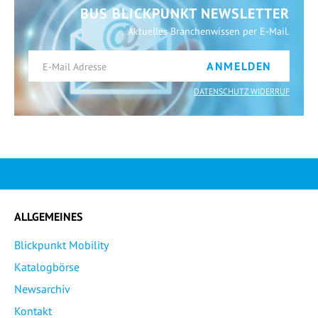
BUS BLICKPUNKT NEWSLETTER
Aktuelles Branchenwissen per E-Mail.
ANMELDEN
DATENSCHUTZ WIDERRUF
ALLGEMEINES
Blickpunkt Mobility
Katalogbörse
Newsarchiv
Kontakt