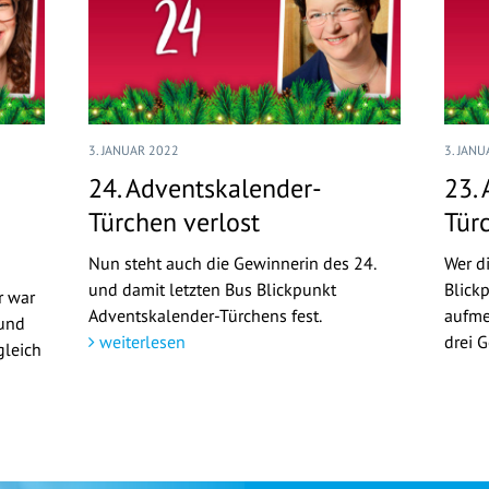
3. JANUAR 2022
3. JAN
24. Adventskalender-
23.
Türchen verlost
Tür
Nun steht auch die Gewinnerin des 24.
Wer d
und damit letzten Bus Blickpunkt
Blick
r war
Adventskalender-Türchens fest.
aufme
 und
weiterlesen
drei 
gleich