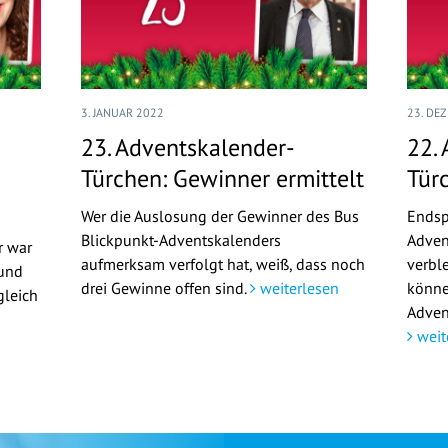
3. JANUAR 2022
23. DE
23. Adventskalender-
22.
Türchen: Gewinner ermittelt
Tür
Wer die Auslosung der Gewinner des Bus
Endsp
Blickpunkt-Adventskalenders
Adven
r war
aufmerksam verfolgt hat, weiß, dass noch
verbl
 und
drei Gewinne offen sind.
weiterlesen
könne
gleich
Adven
weit