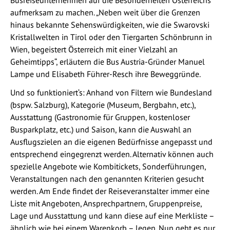
Busreiseunternehmen auf die Besonderheiten Österreichs
aufmerksam zu machen. „Neben weit über die Grenzen
hinaus bekannte Sehenswürdigkeiten, wie die Swarovski
Kristallwelten in Tirol oder den Tiergarten Schönbrunn in
Wien, begeistert Österreich mit einer Vielzahl an
Geheimtipps“, erläutern die Bus Austria-Gründer Manuel
Lampe und Elisabeth Führer-Resch ihre Beweggründe.
Und so funktioniert‘s: Anhand von Filtern wie Bundesland
(bspw. Salzburg), Kategorie (Museum, Bergbahn, etc.),
Ausstattung (Gastronomie für Gruppen, kostenloser
Busparkplatz, etc.) und Saison, kann die Auswahl an
Ausflugszielen an die eigenen Bedürfnisse angepasst und
entsprechend eingegrenzt werden. Alternativ können auch
spezielle Angebote wie Kombitickets, Sonderführungen,
Veranstaltungen nach den genannten Kriterien gesucht
werden. Am Ende findet der Reiseveranstalter immer eine
Liste mit Angeboten, Ansprechpartnern, Gruppenpreise,
Lage und Ausstattung und kann diese auf eine Merkliste –
ähnlich wie bei einem Warenkorb – legen. Nun geht es nur