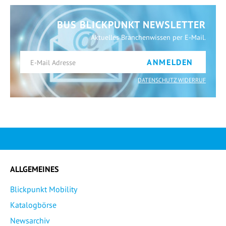
BUS BLICKPUNKT NEWSLETTER
Aktuelles Branchenwissen per E-Mail.
ANMELDEN
DATENSCHUTZ WIDERRUF
ALLGEMEINES
Blickpunkt Mobility
Katalogbörse
Newsarchiv