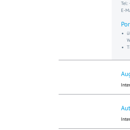
Tel:
E-Ma
Por
ü
W
T
Au
Inte
Au
Inte