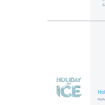
G
Hol
Hohe