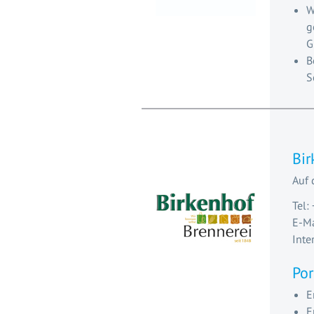
W
g
B
S
Bi
Auf 
Tel:
E-Ma
Inte
Por
E
E