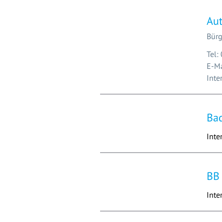
Aut
Bürg
Tel:
E-Ma
Inte
Bad
Inte
BB
Inte