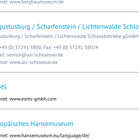
rnet: www.bergbaumuseum.de
ustusburg / Scharfenstein / Lichtenwalde Sch
stusburg / Scharfenstein / Lichtenwalde Schlossbetriebe gGmb
 +49 (0) 37291 3800, Fax: +49 (0) 37291 38024
il: service@asl-schloesser.de
rnet: www.asl-schloesser.de
MS
ernet: www.esms-gmbh.com
ropäisches Hansemuseum
rnet: www.hansemuseum.eu/language/de/