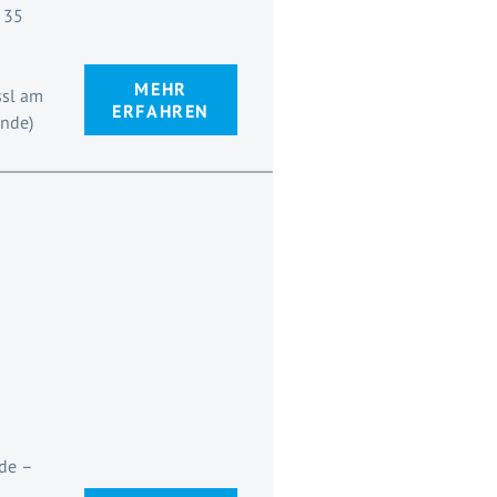
MEHR
sl am
ERFAHREN
unde)
de –