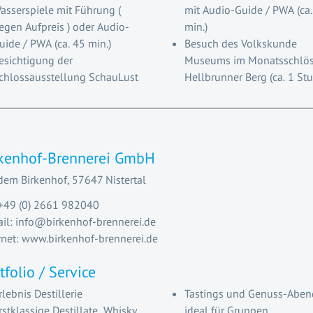
asserspiele mit Führung (
mit Audio-Guide / PWA (ca. 35
egen Aufpreis ) oder Audio-
min.)
Guide / PWA (ca. 45 min.)
Besuch des Volkskunde
esichtigung der
Museums im Monatsschlös
chlossausstellung SchauLust
Hellbrunner Berg (ca. 1 St
rkenhof-Brennerei GmbH
dem Birkenhof, 57647 Nistertal
 +49 (0) 2661 982040
il: info@birkenhof-brennerei.de
rnet: www.birkenhof-brennerei.de
tfolio / Service
rlebnis Destillerie
Tastings und Genuss-Aben
rstklassige Destillate, Whisky,
ideal für Gruppen