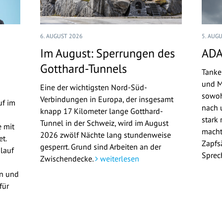
6. AUGUST 2026
5. AUG
Im August: Sperrungen des
ADA
Gotthard-Tunnels
Tanke
und M
Eine der wichtigsten Nord-Süd-
sowoh
Verbindungen in Europa, der insgesamt
uf im
nach u
knapp 17 Kilometer lange Gotthard-
stark 
Tunnel in der Schweiz, wird im August
 mit
macht
2026 zwölf Nächte lang stundenweise
t.
Zapfs
gesperrt. Grund sind Arbeiten an der
lauf
Sprec
Zwischendecke.
weiterlesen
en und
für