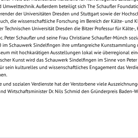
d Umwelttechnik. Außerdem beteiligt sich The Schaufler Foundat
erender der Universitäten Dresden und Stuttgart sowie der Hochsc
r auch, die wissenschaftliche Forschung im Bereich der Kälte- und
er Technischen Universität Dresden die Bitzer Professur für Kälte-
 c. Peter Schaufler und seine Frau Christiane Schaufler-Münch so
010 im Schauwerk Sindelfingen ihre umfangreiche Kunstsammlung 
useum mit hochkarätigen Ausstellungen lokal wie überregional ei
scher Kunst wird das Schauwerk Sindelfingen im Sinne von Peter S
 für sein kulturelles und wissenschaftliches Engagement das Verd
hen.
e und sozialen Verdienste hat der Verstorbene viele Auszeichnung
d Wirtschaftsminister Dr. Nils Schmid den Gründerpreis Baden-W