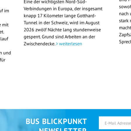
Eine der wichtigsten Nord-Süd-
sowoh
Verbindungen in Europa, der insgesamt
uf im
nach u
knapp 17 Kilometer lange Gotthard-
stark 
Tunnel in der Schweiz, wird im August
 mit
macht
2026 zwölf Nächte lang stundenweise
t.
Zapfs
gesperrt. Grund sind Arbeiten an der
lauf
Sprec
Zwischendecke.
weiterlesen
en und
für
BUS BLICKPUNKT
NEWSLETTER