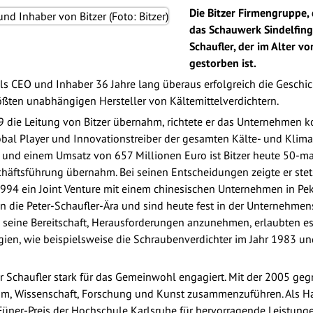
Die Bitzer Firmengruppe, 
das Schauwerk Sindelfing
Schaufler, der im Alter v
gestorben ist.
e als CEO und Inhaber 36 Jahre lang überaus erfolgreich die Gesch
ßten unabhängigen Hersteller von Kältemittelverdichtern.
79 die Leitung von Bitzer übernahm, richtete er das Unternehmen k
bal Player und Innovationstreiber der gesamten Kälte- und Klim
 und einem Umsatz von 657 Millionen Euro ist Bitzer heute 50-mal 
eschäftsführung übernahm. Bei seinen Entscheidungen zeigte er st
1994 ein Joint Venture mit einem chinesischen Unternehmen in Peki
n die Peter-Schaufler-Ära und sind heute fest in der Unternehmens
seine Bereitschaft, Herausforderungen anzunehmen, erlaubten es
ien, wie beispielsweise die Schraubenverdichter im Jahr 1983 und
eter Schaufler stark für das Gemeinwohl engagiert. Mit der 2005 g
tum, Wissenschaft, Forschung und Kunst zusammenzuführen. Als H
-Füner-Preis der Hochschule Karlsruhe für hervorragende Leistu