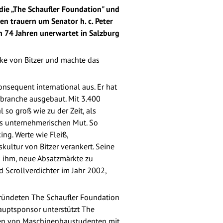
die „The Schaufler Foundation" und
en trauern um Senator h. c. Peter
on 74 Jahren unerwartet in Salzburg
icke von Bitzer und machte das
onsequent international aus. Er hat
abranche ausgebaut. Mit 3.400
so groß wie zu der Zeit, als
ets unternehmerischen Mut. So
ng. Werte wie Fleiß,
kultur von Bitzer verankert. Seine
 ihm, neue Absatzmärkte zu
 Scrollverdichter im Jahr 2002,
egründeten The Schaufler Foundation
auptsponsor unterstützt The
ngen von Maschinenbaustudenten mit