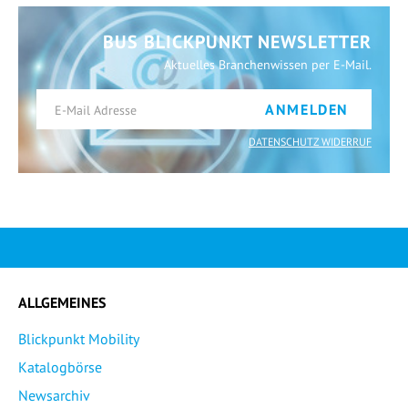
BUS BLICKPUNKT NEWSLETTER
Aktuelles Branchenwissen per E-Mail.
ANMELDEN
DATENSCHUTZ WIDERRUF
ALLGEMEINES
Blickpunkt Mobility
Katalogbörse
Newsarchiv