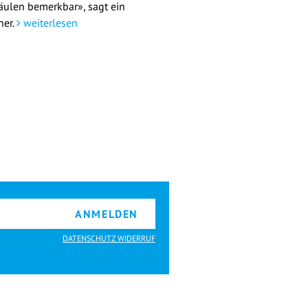
äulen bemerkbar», sagt ein
her.
weiterlesen
ANMELDEN
DATENSCHUTZ WIDERRUF