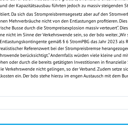
nd der Kapazitätsausbau führten jedoch zu massiv steigenden S
nitiiert. Da sich das Strompreisbremsegesetz aber auf den Stromve
enen Mehrverbräuche nicht von den Entlastungen profitieren. Dies 
ische Busse durch die Strompreisexplosion massiv verteuert“. Dies
e nicht im Sinne der Verkehrswende sein, so der bdo weiter. „Wir 
r Entlastungskontingente gemäß § 6 StromPBG das Jahr 2023 als 
realistischer Referenzwert bei der Strompreisbremse herangezoge
hrswende berücksichtigt.“ Andernfalls würden viele kleine und mi
ehen oder durch die bereits getätigten Investitionen in finanziel
ie Verkehrswende nicht gelingen, so der Verband. Zudem setze sic
elkosten ein. Der bdo stehe hierzu im engen Austausch mit dem Bu