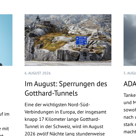
6. AUGUST 2026
5. AUG
Im August: Sperrungen des
ADA
Gotthard-Tunnels
Tanke
und M
Eine der wichtigsten Nord-Süd-
sowoh
Verbindungen in Europa, der insgesamt
uf im
nach u
knapp 17 Kilometer lange Gotthard-
stark 
Tunnel in der Schweiz, wird im August
 mit
macht
2026 zwölf Nächte lang stundenweise
t.