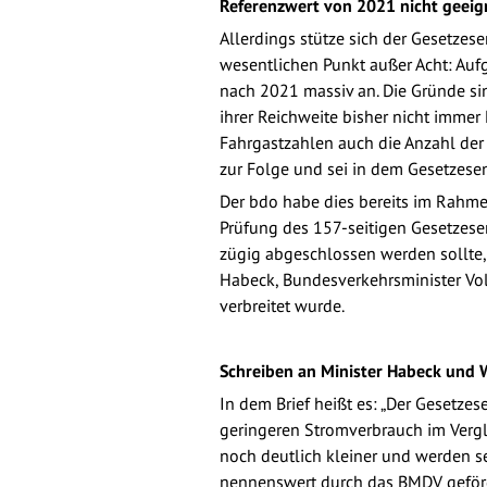
Referenzwert von 2021 nicht geeig
Allerdings stütze sich der Gesetze
wesentlichen Punkt außer Acht: Auf
nach 2021 massiv an. Die Gründe si
ihrer Reichweite bisher nicht imme
Fahrgastzahlen auch die Anzahl der 
zur Folge und sei in dem Gesetzesen
Der bdo habe dies bereits im Rahm
Prüfung des 157-seitigen Gesetzes
zügig abgeschlossen werden sollte, 
Habeck, Bundesverkehrsminister Vol
verbreitet wurde.
Schreiben an Minister Habeck und 
In dem Brief heißt es: „Der Gesetze
geringeren Stromverbrauch im Vergle
noch deutlich kleiner und werden s
nennenswert durch das BMDV geförde