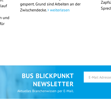
Zapfs
gesperrt. Grund sind Arbeiten an der
lauf
Sprec
Zwischendecke.
weiterlesen
en und
für
BUS BLICKPUNKT
NEWSLETTER
Aktuelles Branchenwissen per E-Mail.