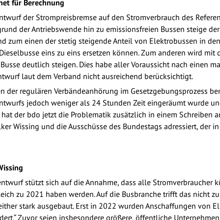
net für Berechnung
sentwurf der Strompreisbremse auf den Stromverbrauch des Refere
grund der Antriebswende hin zu emissionsfreien Bussen steige de
nd zum einen der stetig steigende Anteil von Elektrobussen in de
r Dieselbusse eins zu eins ersetzen können. Zum anderen wird mit
Busse deutlich steigen. Dies habe aller Voraussicht nach einen 
twurf laut dem Verband nicht ausreichend berücksichtigt.
en der regulären Verbändeanhörung im Gesetzgebungsprozess bem
entwurfs jedoch weniger als 24 Stunden Zeit eingeräumt wurde u
hat der bdo jetzt die Problematik zusätzlich in einem Schreiben 
ker Wissing und die Ausschüsse des Bundestags adressiert, der 
Wissing
sentwurf stützt sich auf die Annahme, dass alle Stromverbraucher 
ich zu 2021 haben werden. Auf die Busbranche trifft das nicht zu
either stark ausgebaut. Erst in 2022 wurden Anschaffungen von E
rt.“ Zuvor seien insbesondere größere, öffentliche Unternehmen