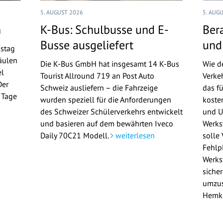
5. AUGUST 2026
5. AUG
n
K-Bus: Schulbusse und E-
Ber
Busse ausgeliefert
und
nstag
äulen
Die K-Bus GmbH hat insgesamt 14 K-Bus
Wie d
el
Tourist Allround 719 an Post Auto
Verke
Der
Schweiz ausliefern – die Fahrzeige
das f
n Tage
wurden speziell für die Anforderungen
koste
n
des Schweizer Schülerverkehrs entwickelt
und U
und basieren auf dem bewährten Iveco
Werks
Daily 70C21 Modell.
weiterlesen
solle
Fehlp
Werkst
siche
umzus
Hemk