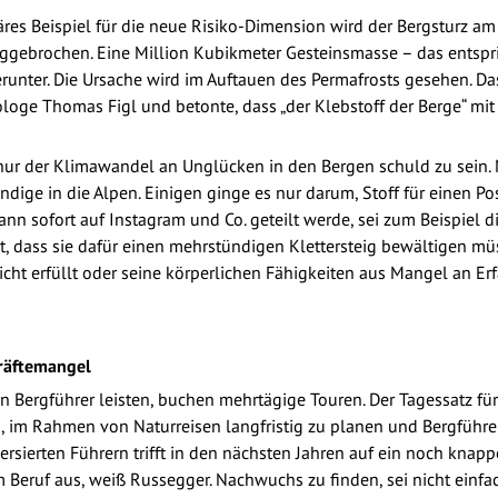
res Beispiel für die neue Risiko-Dimension wird der Bergsturz am
eggebrochen. Eine Million Kubikmeter Gesteinsmasse – das entsp
nter. Die Ursache wird im Auftauen des Permafrosts gesehen. Das 
loge Thomas Figl und betonte, dass „der Klebstoff der Berge“ m
t nur der Klimawandel an Unglücken in den Bergen schuld zu sein.
ige in die Alpen. Einigen ginge es nur darum, Stoff für einen Po
ann sofort auf Instagram und Co. geteilt werde, sei zum Beispiel 
t, dass sie dafür einen mehrstündigen Klettersteig bewältigen müs
cht erfüllt oder seine körperlichen Fähigkeiten aus Mangel an Erf
räftemangel
n Bergführer leisten, buchen mehrtägige Touren. Der Tagessatz für 
h, im Rahmen von Naturreisen langfristig zu planen und Bergführer
rsierten Führern trifft in den nächsten Jahren auf ein noch knapp
Beruf aus, weiß Russegger. Nachwuchs zu finden, sei nicht einfac