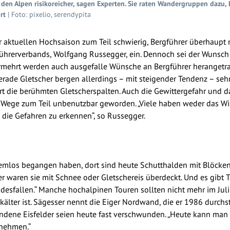
en Alpen risikoreicher, sagen Experten. Sie raten Wandergruppen dazu, 
rt
| Foto: pixelio, serendypita
r aktuellen Hochsaison zum Teil schwierig, Bergführer überhaupt
führerverbands, Wolfgang Russegger, ein. Dennoch sei der Wunsch
ermehrt werden auch ausgefalle Wünsche an Bergführer herangetr
 Gerade Gletscher bergen allerdings – mit steigender Tendenz – se
t die berühmten Gletscherspalten. Auch die Gewittergefahr und da
Wege zum Teil unbenutzbar geworden. „Viele haben weder das Wiss
 die Gefahren zu erkennen“, so Russegger.
blemlos begangen haben, dort sind heute Schutthalden mit Blöcken
er waren sie mit Schnee oder Gletschereis überdeckt. Und es gibt T
sfallen.“ Manche hochalpinen Touren sollten nicht mehr im Juli
kälter ist. Sägesser nennt die Eiger Nordwand, die er 1986 durchst
ndene Eisfelder seien heute fast verschwunden. „Heute kann man 
rnehmen.“