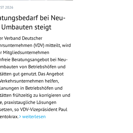
UST 2026
atungsbedarf bei Neu-
 Umbauten steigt
er Verband Deutscher
hrsunternehmen (VDV) mitteilt, wird
ür Mitgliedsunternehmen
nfreie Beratungsangebot bei Neu-
mbauten von Betriebshöfen und
tätten gut genutzt. Das Angebot
 Verkehrsunternehmen helfen,
lanungen in Betriebshöfen und
ätten frühzeitig zu korrigieren und
re, praxistaugliche Lösungen
etzen, so VDV-Vizepräsident Paul
entokrax.
weiterlesen