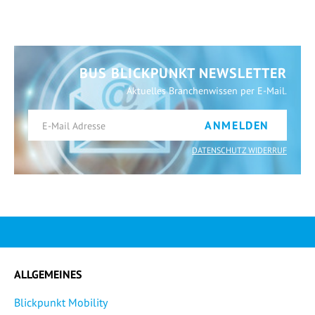
BUS BLICKPUNKT NEWSLETTER
Aktuelles Branchenwissen per E-Mail.
ANMELDEN
DATENSCHUTZ WIDERRUF
ALLGEMEINES
Blickpunkt Mobility