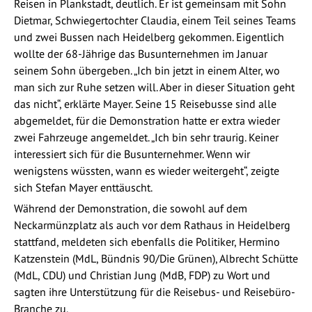
Reisen in Plankstadt, deutlich. Er ist gemeinsam mit Sohn
Dietmar, Schwiegertochter Claudia, einem Teil seines Teams
und zwei Bussen nach Heidelberg gekommen. Eigentlich
wollte der 68-Jährige das Busunternehmen im Januar
seinem Sohn übergeben. „Ich bin jetzt in einem Alter, wo
man sich zur Ruhe setzen will. Aber in dieser Situation geht
das nicht“, erklärte Mayer. Seine 15 Reisebusse sind alle
abgemeldet, für die Demonstration hatte er extra wieder
zwei Fahrzeuge angemeldet. „Ich bin sehr traurig. Keiner
interessiert sich für die Busunternehmer. Wenn wir
wenigstens wüssten, wann es wieder weitergeht“, zeigte
sich Stefan Mayer enttäuscht.
Während der Demonstration, die sowohl auf dem
Neckarmünzplatz als auch vor dem Rathaus in Heidelberg
stattfand, meldeten sich ebenfalls die Politiker, Hermino
Katzenstein (MdL, Bündnis 90/Die Grünen), Albrecht Schütte
(MdL, CDU) und Christian Jung (MdB, FDP) zu Wort und
sagten ihre Unterstützung für die Reisebus- und Reisebüro-
Branche zu.