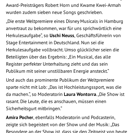
Award-Preisträgers Robert Horn und Kwame Kwei-Armah
wurden zudem sieben neue Songs geschrieben.
„Die erste Weltpremiere eines Disney Musicals in Hamburg
anvertraut zu bekommen, war für uns sprichwörtlich eine
Herkulesaufgabe“, so
Uschi Neuss
, Geschäftsführerin von
Stage Entertainment in Deutschland. Nun sei die
Herkulesaufgabe vollbracht. Umso glücklicher seien die
Beteiligten über das Ergebnis: „Ein Musical, das alle
Register perfekter Unterhaltung zieht und das sein
Publikum mit seiner unstillbaren Energie ansteckt.“
Und auch das prominente Publikum der Weltpremiere
sparte nicht mit Lob: „Das ist Hochleistungssport, was die
da machen.“, so Moderatorin
Laura Wontorra
. „Die Show ist
rasant. Die Leute, die es anschauen, müssen einen
Sicherheitsgurt mitbringen.“
Amira Pocher
, ebenfalls Moderatorin und Podcasterin,
zeigte sich begeistert von der Show und der Musik: „Das
Besondere an der Show ist, dass sie den Zeitgeist von heute