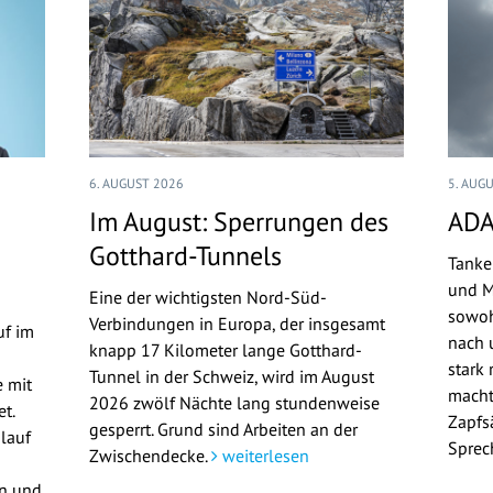
6. AUGUST 2026
5. AUG
Im August: Sperrungen des
ADA
Gotthard-Tunnels
Tanke
und M
Eine der wichtigsten Nord-Süd-
sowoh
Verbindungen in Europa, der insgesamt
uf im
nach u
knapp 17 Kilometer lange Gotthard-
stark 
Tunnel in der Schweiz, wird im August
 mit
macht
2026 zwölf Nächte lang stundenweise
t.
Zapfs
gesperrt. Grund sind Arbeiten an der
lauf
Sprec
Zwischendecke.
weiterlesen
en und