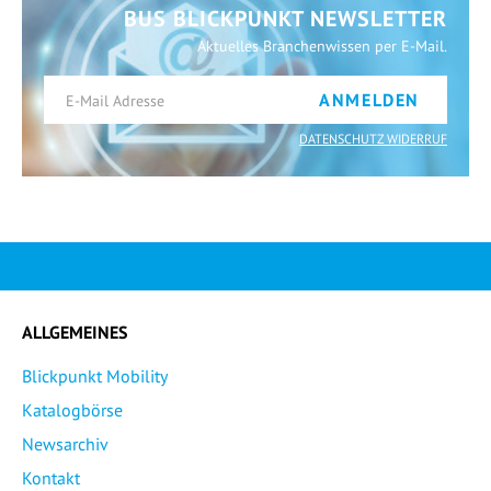
BUS BLICKPUNKT NEWSLETTER
Aktuelles Branchenwissen per E-Mail.
ANMELDEN
DATENSCHUTZ WIDERRUF
ALLGEMEINES
Blickpunkt Mobility
Katalogbörse
Newsarchiv
Kontakt