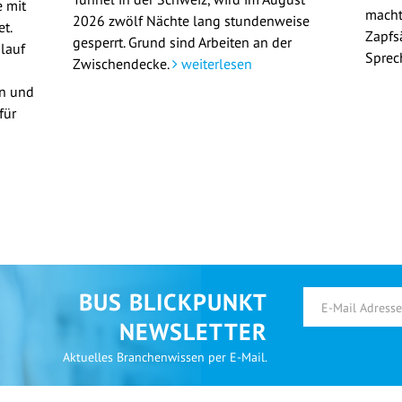
 mit
macht
2026 zwölf Nächte lang stundenweise
t.
Zapfs
gesperrt. Grund sind Arbeiten an der
lauf
Sprec
Zwischendecke.
weiterlesen
en und
für
BUS BLICKPUNKT
NEWSLETTER
Aktuelles Branchenwissen per E-Mail.