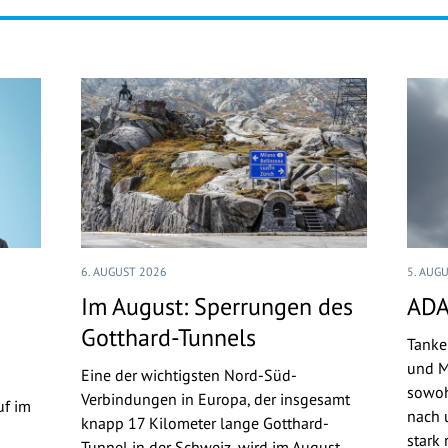
6. AUGUST 2026
5. AUG
Im August: Sperrungen des
ADA
Gotthard-Tunnels
Tanke
und M
Eine der wichtigsten Nord-Süd-
sowoh
Verbindungen in Europa, der insgesamt
uf im
nach u
knapp 17 Kilometer lange Gotthard-
stark 
Tunnel in der Schweiz, wird im August