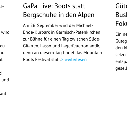
u-
GaPa Live: Boots statt
Güt
Bergschuhe in den Alpen
Bus
Fok
Am 26. September wird der Michael-
 wird
Ende-Kurpark in Garmisch-Patenkirchen
Ein n
zur Bühne für einen Tag zwischen Slide-
Güteg
Neu-
Gitarren, Lasso und Lagerfeuerromantik,
den kl
und
denn an diesem Tag findet das Mountain
setze
ot
Roots Festival statt.
weiterlesen
entsp
gesel
d
n und
Paul