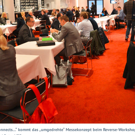
 connects…“ kommt das „umgedrehte“ Messekonzept beim Reverse-Workshop 