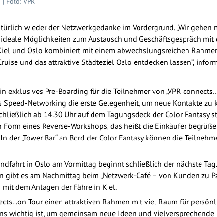
n
| Foto: VPR
atürlich wieder der Netzwerkgedanke im Vordergrund. „Wir gehen mi
ideale Möglichkeiten zum Austausch und Geschäftsgespräch mit 
n Kiel und Oslo kombiniert mit einem abwechslungsreichen Rahme
Cruise und das attraktive Städteziel Oslo entdecken lassen“, infor
in exklusives Pre-Boarding für die Teilnehmer von „VPR connects
das Speed-Networking die erste Gelegenheit, um neue Kontakte zu
chließlich ab 14.30 Uhr auf dem Tagungsdeck der Color Fantasy sta
 Form eines Reverse-Workshops, das heißt die Einkäufer begrüß
 In der „Tower Bar“ an Bord der Color Fantasy können die Teilne
ndfahrt in Oslo am Vormittag beginnt schließlich der nächste Ta
n gibt es am Nachmittag beim „Netzwerk-Café – von Kunden zu Par
 mit dem Anlagen der Fähre in Kiel.
ects...on Tour einen attraktiven Rahmen mit viel Raum für persön
ns wichtig ist, um gemeinsam neue Ideen und vielversprechende Pr