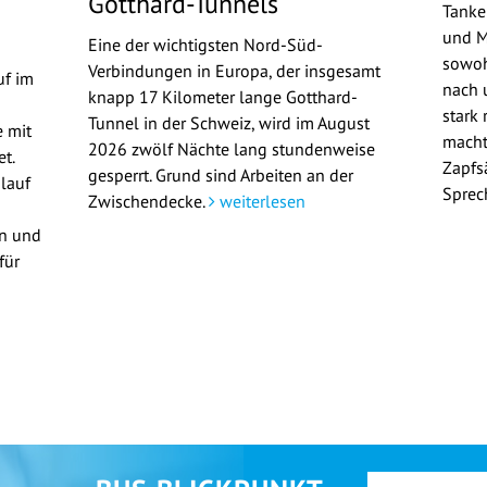
Gotthard-Tunnels
Tanke
und M
Eine der wichtigsten Nord-Süd-
sowoh
Verbindungen in Europa, der insgesamt
uf im
nach u
knapp 17 Kilometer lange Gotthard-
stark 
Tunnel in der Schweiz, wird im August
 mit
macht
2026 zwölf Nächte lang stundenweise
t.
Zapfs
gesperrt. Grund sind Arbeiten an der
lauf
Sprec
Zwischendecke.
weiterlesen
en und
für