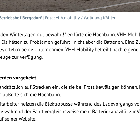
Betriebshof Bergedorf
| Foto: vhh.mobility / Wolfgang Köhler
 den Wintertagen gut bewährt!", erklärte die Hochbahn. VHH Mobilit
 Eis hätten zu Problemen geführt - nicht aber die Batterien. Ein
ntworteten beide Unternehmen. VHH Mobility betreibt nach eigen
euge zur Verfügung.
erden vorgeheizt
undsätzlich auf Strecken ein, die sie bei Frost bewältigen könne
ch äußerte sich die Hochbahn.
 Mitarbeiter heizten die Elektrobusse während des Ladevorgangs vor
he während der Fahrt vergleichsweise mehr Batteriekapazität zur 
f seiner Website.