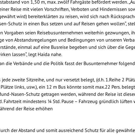
tabstand von 1,50 m, max. zwölf Fahrgäste befördert werden. „A
einer Reise mit vielen Vorschriften, Verboten und Hindernissen so
 gewährt wird) bereiterklärten zu reisen, wird sich nach Rückspr
-Schutz in einen Bus setzen und auf Reisen gehen wollen“, stell
en Vorgaben seien Reisebusunternehmen weiterhin gezwungen, ihre 
äge von Abstandsregelungen und Bedingungen von unseren Verban
orstände, einmal auf eine Busreise begeben und sich über die G
irken lassen“, legt Haida nahe.
an die Verbände und die Politik fasst der Busunternehmer folg
jede zweite Sitzreihe, und nur versetzt belegt, (d.h. 1.Reihe 2 Plätz
2 Plätze links, usw.), ein 12 m Bus könnte somit max.22 Pers. bele
und-Nasen-Schutz getragen werden, während der Reise ist dieser 
td. Fahrtzeit mindestens ¼ Std. Pause – Fahrzeug gründlich lüften
während der Reise erhöhen
durch der Abstand und somit ausreichend Schutz für alle gewährle