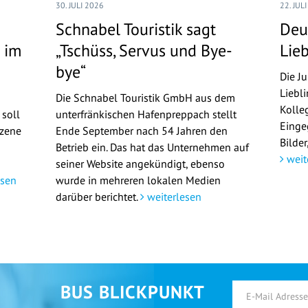
30. JULI 2026
22. JUL
Schnabel Touristik sagt
Deu
 im
„Tschüss, Servus und Bye-
Lie
bye“
Die J
Liebl
Die Schnabel Touristik GmbH aus dem
Kolle
 soll
unterfränkischen Hafenpreppach stellt
Einge
Szene
Ende September nach 54 Jahren den
Bilde
Betrieb ein. Das hat das Unternehmen auf
weit
seiner Website angekündigt, ebenso
esen
wurde in mehreren lokalen Medien
darüber berichtet.
weiterlesen
BUS BLICKPUNKT