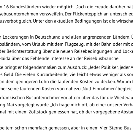
von 16 Bundesländern wieder möglich. Doch die Freude darüber hä
isebusunternehmen verzweifeln. Der Flickenteppich an unterschied
erbot gleich. Unter den aktuellen Bedingungen ist die wirtscha
n Lockerungen in Deutschland und allen angrenzenden Ländern. Üb
ändern, vom Urlaub mit dem Flugzeug, mit der Bahn oder mit d
r Berichterstattung über die neuen Reisebedingungen und Locker
Haida über das Fehlende Interesse an der Reisebusbranche.
e bringt er folgendermaßen zum Ausdruck: „Jeder Politiker, jeder Ar
es Geld. Die vielen Kurzarbeitende, vielleicht etwas weniger als s
r, von dem geringeren Lohn die laufenden Kosten zu decken. Warum 
mer seine laufenden Kosten von nahezu ‚Null Einnahmen‘ begleic
rfränkischen Busunternehmer vor allem über das für die Wiedera
ng Mai vorgelegt wurde. „Ich frage mich oft, ob einer unserer Ve
mal mit einem Zollstock gemessen hat, ob der vorgegebene Abst
eitern schon mehrfach gemessen, aber in einem Vier-Sterne-Bus 