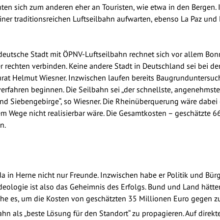
hten sich zum anderen eher an Touristen, wie etwa in den Bergen. I
ner traditionsreichen Luftseilbahn aufwarten, ebenso La Paz und Me
deutsche Stadt mit ÖPNV-Luftseilbahn rechnet sich vor allem Bonn
r rechten verbinden. Keine andere Stadt in Deutschland sei bei de
rat Helmut Wiesner. Inzwischen laufen bereits Baugrunduntersuch
verfahren beginnen. Die Seilbahn sei „der schnellste, angenehm
nd Siebengebirge“, so Wiesner. Die Rheinüberquerung wäre dabei 
m Wege nicht realisierbar wäre. Die Gesamtkosten – geschätzte 66
n.
a in Herne nicht nur Freunde. Inzwischen habe er Politik und Bü
deologie ist also das Geheimnis des Erfolgs. Bund und Land hätten
uche es, um die Kosten von geschätzten 35 Millionen Euro gegen zu
hn als „beste Lösung für den Standort“ zu propagieren. Auf direk