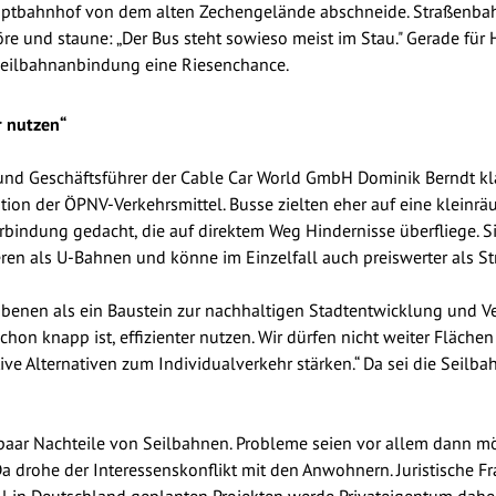
uptbahnhof von dem alten Zechengelände abschneide. Straßenba
e und staune: „Der Bus steht sowieso meist im Stau." Gerade für
t Seilbahnanbindung eine Riesenchance.
r nutzen“
und Geschäftsführer der Cable Car World GmbH Dominik Berndt kl
lution der ÖPNV-Verkehrsmittel. Busse zielten eher auf eine kleinr
rbindung gedacht, die auf direktem Weg Hindernisse überfliege. S
eren als U-Bahnen und könne im Einzelfall auch preiswerter als S
enen als ein Baustein zur nachhaltigen Stadtentwicklung und Ve
chon knapp ist, effizienter nutzen. Wir dürfen nicht weiter Fläch
ve Alternativen zum Individualverkehr stärken.“ Da sei die Seilbahn
paar Nachteile von Seilbahnen. Probleme seien vor allem dann m
Da drohe der Interessenskonflikt mit den Anwohnern. Juristische F