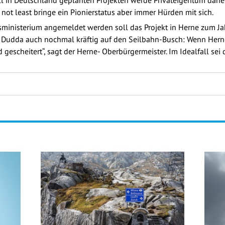
ell in Deutschland geplanten Projekten werde Privateigentum dahe
 not least bringe ein Pionierstatus aber immer Hürden mit sich.
inisterium angemeldet werden soll das Projekt in Herne zum Jah
t Dudda auch nochmal kräftig auf den Seilbahn-Busch: Wenn Hern
d gescheitert“, sagt der Herne- Oberbürgermeister. Im Idealfall sei 