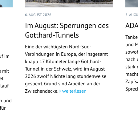
6. AUGUST 2026
5. AUG
Im August: Sperrungen des
ADA
Gotthard-Tunnels
Tanke
und M
Eine der wichtigsten Nord-Süd-
sowoh
Verbindungen in Europa, der insgesamt
uf im
nach u
knapp 17 Kilometer lange Gotthard-
stark 
Tunnel in der Schweiz, wird im August
 mit
macht
2026 zwölf Nächte lang stundenweise
t.
Zapfs
gesperrt. Grund sind Arbeiten an der
lauf
Sprec
Zwischendecke.
weiterlesen
en und
für