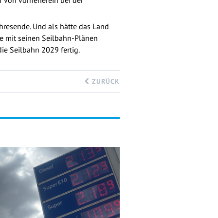
r von vorneherein bei der
resende. Und als hätte das Land
e mit seinen Seilbahn-Plänen
die Seilbahn 2029 fertig.
ZURÜCK