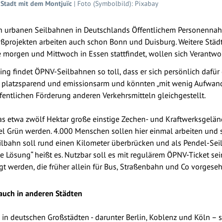
 Stadt mit dem Montjuïc
| Foto (Symbolbild): Pixabay
n urbanen Seilbahnen in Deutschlands Öffentlichem Personennahv
projekten arbeiten auch schon Bonn und Duisburg. Weitere Städt
e morgen und Mittwoch in Essen stattfindet, wollen sich Verantw
ng findet ÖPNV-Seilbahnen so toll, dass er sich persönlich dafür
en platzsparend und emissionsarm und könnten „mit wenig Aufwan
ffentlichen Förderung anderen Verkehrsmitteln gleichgestellt.
Das etwa zwölf Hektar große einstige Zechen- und Kraftwerksgelän
el Grün werden. 4.000 Menschen sollen hier einmal arbeiten und s
lbahn soll rund einen Kilometer überbrücken und als Pendel-Sei
te Lösung“ heißt es. Nutzbar soll es mit regulärem ÖPNV-Ticket se
t werden, die früher allein für Bus, Straßenbahn und Co vorgese
auch in anderen Städten
 in deutschen Großstädten - darunter Berlin, Koblenz und Köln – s