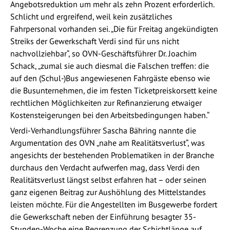
Angebotsreduktion um mehr als zehn Prozent erforderlich.
Schlicht und ergreifend, weil kein zusätzliches
Fahrpersonal vorhanden sei. „Die für Freitag angekündigten
Streiks der Gewerkschaft Verdi sind für uns nicht
nachvollziehbar“, so OVN-Geschäftsführer Dr. Joachim
Schack, „zumal sie auch diesmal die Falschen treffen: die
auf den (Schul-)Bus angewiesenen Fahrgäste ebenso wie
die Busunternehmen, die im festen Ticketpreiskorsett keine
rechtlichen Möglichkeiten zur Refinanzierung etwaiger
Kostensteigerungen bei den Arbeitsbedingungen haben.“
Verdi-Verhandlungsführer Sascha Bähring nannte die
Argumentation des OVN „nahe am Realitätsverlust“, was
angesichts der bestehenden Problematiken in der Branche
durchaus den Verdacht aufwerfen mag, dass Verdi den
Realitätsverlust längst selbst erfahren hat – oder seinen
ganz eigenen Beitrag zur Aushöhlung des Mittelstandes
leisten möchte. Für die Angestellten im Busgewerbe fordert
die Gewerkschaft neben der Einführung besagter 35-
Stunden-Woche eine Begrenzung der Schichtlänge auf