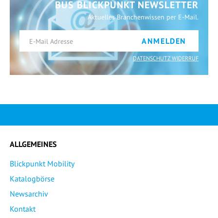
BUS BLICKPUNKT NEWSLETTER
Aktuelles Branchenwissen per E-Mail.
ANMELDEN
DATENSCHUTZ WIDERRUF
ALLGEMEINES
Blickpunkt Mobility
Katalogbörse
Newsarchiv
Kontakt