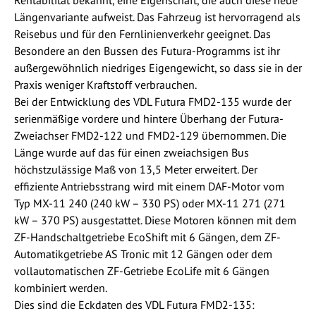
Rentabilität bekannt, eine Eigenschaft, die auch diese neue
Längenvariante aufweist. Das Fahrzeug ist hervorragend als
Reisebus und für den Fernlinienverkehr geeignet. Das
Besondere an den Bussen des Futura-Programms ist ihr
außergewöhnlich niedriges Eigengewicht, so dass sie in der
Praxis weniger Kraftstoff verbrauchen.
Bei der Entwicklung des VDL Futura FMD2-135 wurde der
serienmäßige vordere und hintere Überhang der Futura-
Zweiachser FMD2-122 und FMD2-129 übernommen. Die
Länge wurde auf das für einen zweiachsigen Bus
höchstzulässige Maß von 13,5 Meter erweitert. Der
effiziente Antriebsstrang wird mit einem DAF-Motor vom
Typ MX-11 240 (240 kW – 330 PS) oder MX-11 271 (271
kW – 370 PS) ausgestattet. Diese Motoren können mit dem
ZF-Handschaltgetriebe EcoShift mit 6 Gängen, dem ZF-
Automatikgetriebe AS Tronic mit 12 Gängen oder dem
vollautomatischen ZF-Getriebe EcoLife mit 6 Gängen
kombiniert werden.
Dies sind die Eckdaten des VDL Futura FMD2-135: