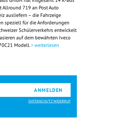
-Bus GmbH hat insgesamt 14 K-Bus
st Allround 719 an Post Auto
iz ausliefern – die Fahrzeige
n speziell für die Anforderungen
chweizer Schülerverkehrs entwickelt
asieren auf dem bewährten Iveco
 70C21 Modell.
weiterlesen
ANMELDEN
DATENSCHUTZ WIDERRUF