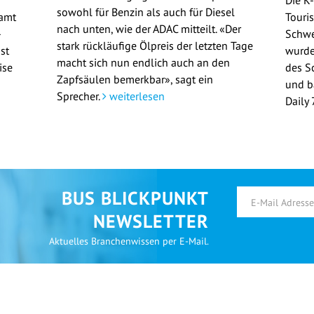
Die K
sowohl für Benzin als auch für Diesel
samt
Touri
nach unten, wie der ADAC mitteilt. «Der
-
Schwe
stark rückläufige Ölpreis der letzten Tage
st
wurde
macht sich nun endlich auch an den
ise
des S
Zapfsäulen bemerkbar», sagt ein
und b
Sprecher.
weiterlesen
Daily
BUS BLICKPUNKT
NEWSLETTER
Aktuelles Branchenwissen per E-Mail.