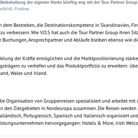
er Beibehaltung der eigenen Marke künftig eng mit der Tour Partner Group
olbild): Pixabay
itt in dem Bestreben, die Destinationskompetenz in Skandinavien, F
u verbessern. Wie V.O.S hat auch die Tour Partner Group ihren Si
lle Buchungen, Ansprechpartner und Abläufe bleiben ebenso wie d
lung der Kräfte ermöglichen und die Marktpositionierung stärken
ngsträgern zu vertiefen und das Produktportfolio zu erweitern: üb
and, Wales und Irland.
die Organisation von Gruppenreisen spezialisiert und arbeitet mit
 in den Zielgebieten in Nordeuropa zusammen. Die Reisen werden a
iländisch, Portugiesisch, Spanisch und Italienisch organisiert un
leistungsunternehmen hervorgegangen: Hotels & More, Irish Welco