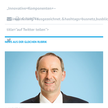
„Innovative+Komponenten+–
+Klimatisierung“+ausgezeichnet.&hashtags=busnetz,busbli
ZURÜCK
title="auf Twitter teilen">
NEWS AUS DER GLEICHEN RUBRIK